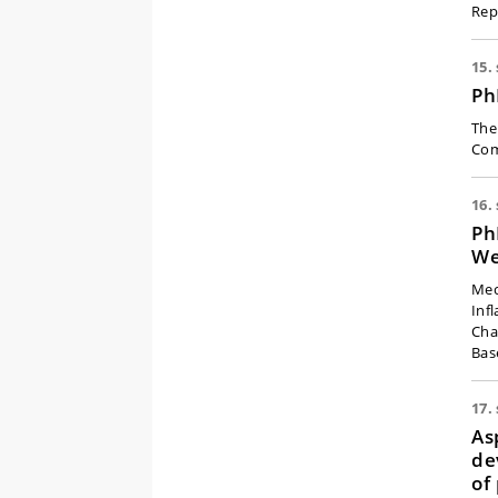
Repe
15.
Ph
The
Com
16.
Ph
W
Mec
Inf
Cha
Bas
17.
As
de
of