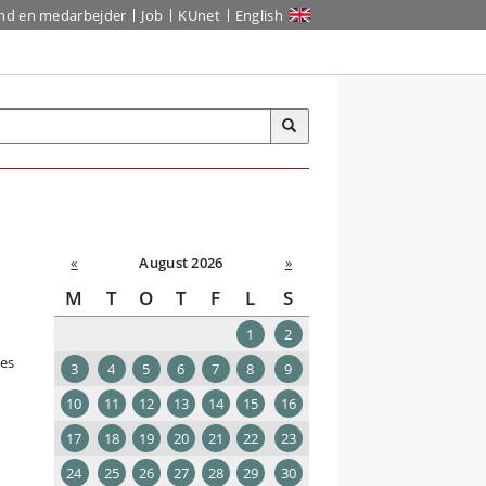
ind en medarbejder
Job
KUnet
English
«
August 2026
»
M
T
O
T
F
L
S
1
2
nes
3
4
5
6
7
8
9
10
11
12
13
14
15
16
17
18
19
20
21
22
23
24
25
26
27
28
29
30