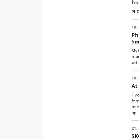
hu
ca
PhD
18.
Ph
Sø
MyH
rep
wit
18.
At
Hvor
for
mus
og 
21.
SK