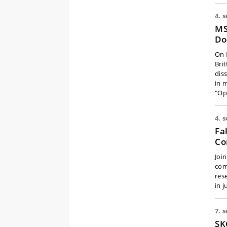
4. s
MS
Do
On 
Bri
dis
in 
"Op
4. s
Fa
Co
Join
com
res
in 
7. s
SK