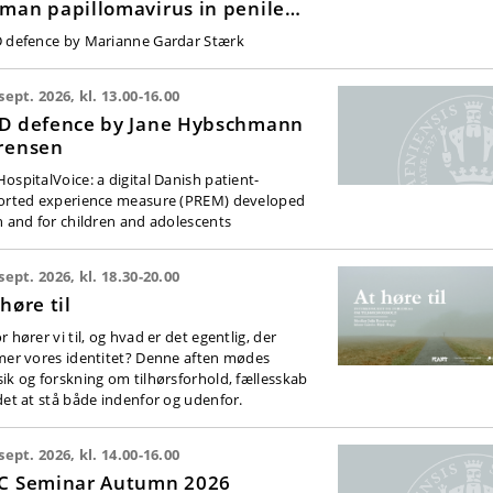
man papillomavirus in penile
ncer
 defence by Marianne Gardar Stærk
 sept. 2026, kl. 13.00-16.00
D defence by Jane Hybschmann
rensen
ospitalVoice: a digital Danish patient-
orted experience measure (PREM) developed
h and for children and adolescents
 sept. 2026, kl. 18.30-20.00
 høre til
 hører vi til, og hvad er det egentlig, der
mer vores identitet? Denne aften mødes
ik og forskning om tilhørsforhold, fællesskab
det at stå både indenfor og udenfor.
 sept. 2026, kl. 14.00-16.00
C Seminar Autumn 2026