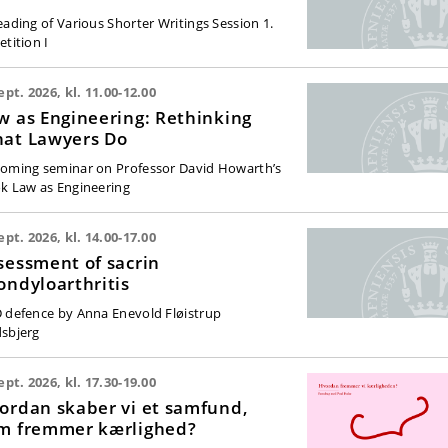
eading of Various Shorter Writings Session 1.
etition I
ept. 2026, kl. 11.00-12.00
w as Engineering: Rethinking
at Lawyers Do
oming seminar on Professor David Howarth’s
k Law as Engineering
ept. 2026, kl. 14.00-17.00
sessment of sacrin
ondyloarthritis
 defence by Anna Enevold Fløistrup
sbjerg
ept. 2026, kl. 17.30-19.00
ordan skaber vi et samfund,
m fremmer kærlighed?