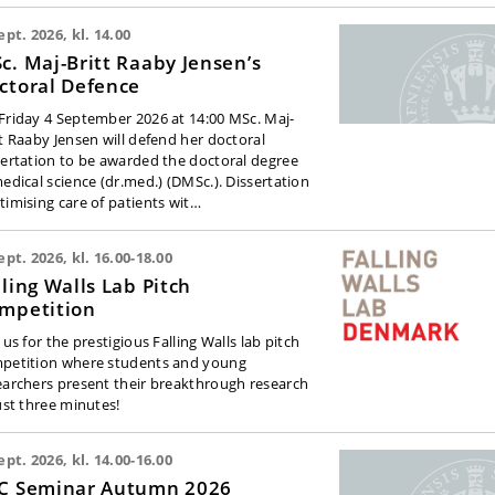
ept. 2026, kl. 14.00
c. Maj-Britt Raaby Jensen’s
ctoral Defence
Friday 4 September 2026 at 14:00 MSc. Maj-
tt Raaby Jensen will defend her doctoral
sertation to be awarded the doctoral degree
medical science (dr.med.) (DMSc.). Dissertation
timising care of patients wit…
ept. 2026, kl. 16.00-18.00
lling Walls Lab Pitch
mpetition
 us for the prestigious Falling Walls lab pitch
petition where students and young
earchers present their breakthrough research
just three minutes!
ept. 2026, kl. 14.00-16.00
C Seminar Autumn 2026