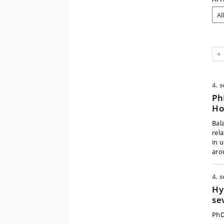
Fo
«
4. s
Ph
Ho
Bal
rela
in 
aro
4. s
Hy
se
PhD