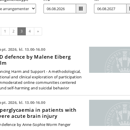
rrige
(nuværende)
Næste
1
2
3
4
»
ept. 2026, kl. 13.00-16.00
D defence by Malene Eiberg
lm
ancing Harm and Support - A methodological,
tional and clinical exploration of participation
unmoderated online communities centered
und self-harming and suicidal behavior
ept. 2026, kl. 13.00-16.00
perglycaemia in patients with
vere acute brain injury
 defence by Anne-Sophie Worm Fenger