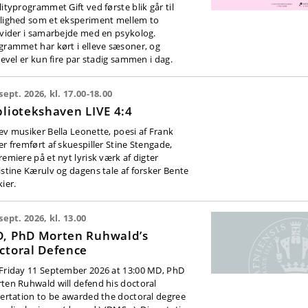
lityprogrammet Gift ved første blik går til
lighed som et eksperiment mellem to
ivider i samarbejde med en psykolog.
grammet har kørt i elleve sæsoner, og
gevel er kun fire par stadig sammen i dag.
 sept. 2026, kl. 17.00-18.00
bliotekshaven LIVE 4:4
ev musiker Bella Leonette, poesi af Frank
er fremført af skuespiller Stine Stengade,
remiere på et nyt lyrisk værk af digter
istine Kærulv og dagens tale af forsker Bente
ier.
sept. 2026, kl. 13.00
, PhD Morten Ruhwald’s
ctoral Defence
Friday 11 September 2026 at 13:00 MD, PhD
ten Ruhwald will defend his doctoral
sertation to be awarded the doctoral degree