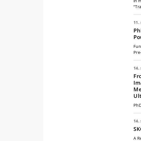
in 
”Tr
11.
Ph
Po
Func
Pre
14.
Fr
Im
Me
Ul
PhD
14.
SK
A R