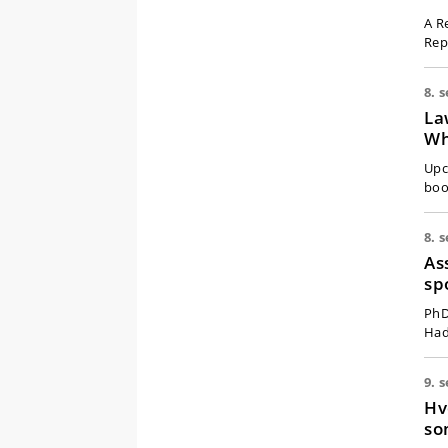
A R
Rep
8. s
La
Wh
Upc
boo
8. s
As
sp
PhD
Had
9. s
Hv
so