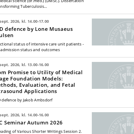
medical science (dr.med.) (DMSc.). Dissertation
ansforming Tuberculosis…
 sept. 2026, kl. 14.00-17.00
D defence by Lone Musaeus
ulsen
tional status of intensive care unit patients -
-admission status and outcomes
 sept. 2026, kl. 13.00-16.00
om Promise to Utility of Medical
age Foundation Models:
thods, Evaluation, and Fetal
trasound Applications
 defence by Jakob Ambsdorf
 sept. 2026, kl. 14.00-16.00
C Seminar Autumn 2026
eading of Various Shorter Writings Session 2.