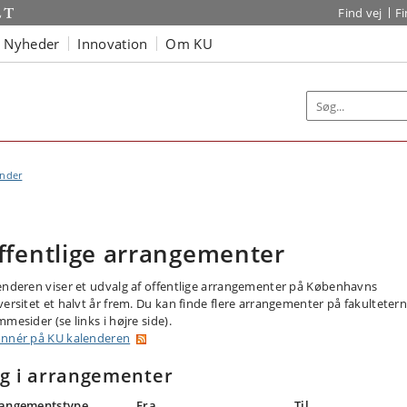
Find vej
F
Nyheder
Innovation
Om KU
ender
ffentlige arrangementer
enderen viser et udvalg af offentlige arrangementer på Københavns
versitet et halvt år frem. Du kan finde flere arrangementer på fakulteter
mesider (se links i højre side).
nnér på KU kalenderen
g i arrangementer
angementstype
Fra
Til