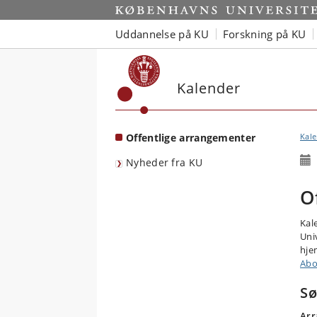
Start
Uddannelse på KU
Forskning på KU
Kalender
Offentlige arrangementer
Kal
Nyheder fra KU
O
Kal
Uni
hjem
Abo
Sø
Arr